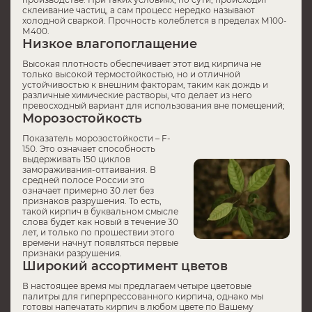
склеивание частиц, а сам процесс нередко называют
холодной сваркой. Прочность колеблется в пределах М100-
М400.
Низкое влагопоглащение
Высокая плотность обеспечивает этот вид кирпича не
только высокой термостойкостью, но и отличной
устойчивостью к внешним факторам, таким как дождь и
различные химические растворы, что делает из него
превосходный вариант для использования вне помещений;
Морозостойкость
Показатель морозостойкости – F-
150. Это означает способность
выдерживать 150 циклов
замораживания-оттаивания. В
средней полосе России это
означает примерно 30 лет без
признаков разрушения. То есть,
такой кирпич в буквальном смысле
слова будет как новый в течение 30
лет, и только по прошествии этого
времени начнут появляться первые
признаки разрушения.
Широкий ассортимент цветов
В настоящее время мы предлагаем четыре цветовые
палитры для гиперпрессованного кирпича, однако мы
готовы напечатать кирпич в любом цвете по Вашему