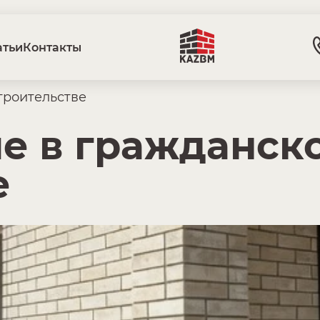
атьи
Контакты
троительстве
е в гражданск
е