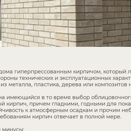
 дома гиперпрессованным кирпичом, который 
стороны технических и эксплуатационных хара
з металла, пластика, дерева или композитов н
 на имеющийся в то время выбор облицовочног
кирпич, причем гладкими, годными для показа
тойчивость к атмосферным осадкам и прочим н
ебованиям кирпич отвечает в полной мере.
и минусы: