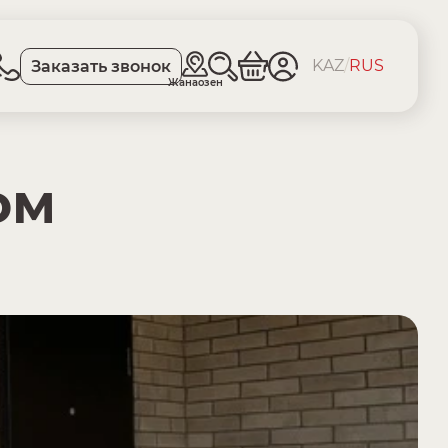
KAZ
/
RUS
Заказать звонок
Жанаозен
ом