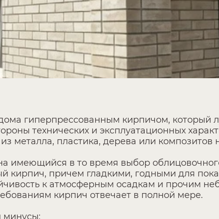
 дома гиперпрессованным кирпичом, который 
стороны технических и эксплуатационных хара
з металла, пластика, дерева или композитов н
 на имеющийся в то время выбор облицовочног
кирпич, причем гладкими, годными для показа
тойчивость к атмосферным осадкам и прочим н
ебованиям кирпич отвечает в полной мере.
и минусы: