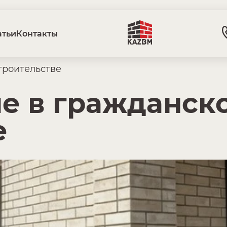
атьи
Контакты
троительстве
е в гражданск
е