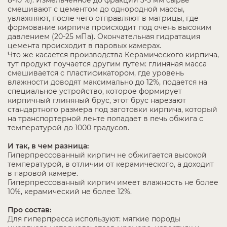
8-10 %). Измельченное до фракции 3-5 мм сырье
смешивают с цементом до однородной массы,
увлажняют, после чего отправляют в матрицы, где
формование кирпича происходит под очень высоким
давлением (20-25 мПа). Окончательная гидратация
цемента происходит в паровых камерах.
Что же касается производства Керамического кирпича,
тут продукт поучается другим путем: глиняная масса
смешивается с пластификатором, где уровень
влажности доводят максимально до 12%, подается на
специальное устройство, которое формирует
кирпичный глиняный брус, этот брус нарезают
стандартного размера под заготовки кирпича, который
на транспортерной ленте попадает в печь обжига с
температурой до 1000 градусов.
И так, в чем разница:
Гиперпрессованный кирпич не обжигается высокой
температурой, в отличии от керамического, а доходит
в паровой камере.
Гиперпрессованный кирпич имеет влажность не более
10%, керамический не более 12%.
Про состав:
Для гиперпресса используют: мягкие породы