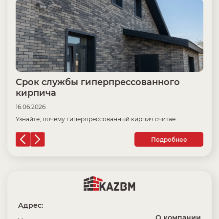
Срок службы гиперпрессованного
Ц
кирпича
16
16.06.2026
Пр
Узнайте, почему гиперпрессованный кирпич считае...
Подробнее
Адрес:
О компании