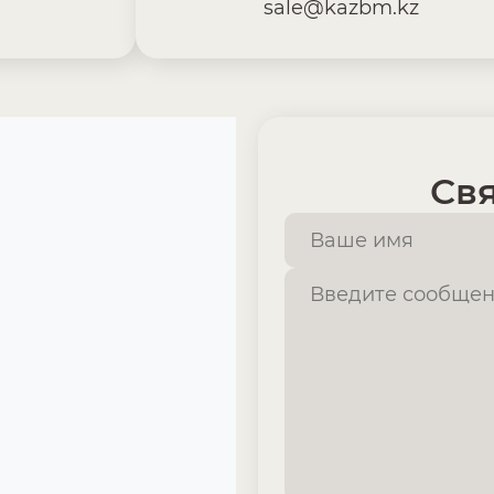
sale@kazbm.kz
Свя