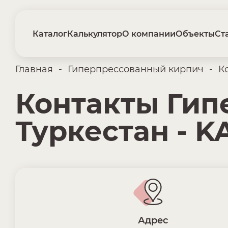
Каталог
Калькулятор
О компании
Объекты
Ст
Главная
-
Гиперпрессованный кирпич
-
К
Контакты Гип
Туркестан - 
Адрес