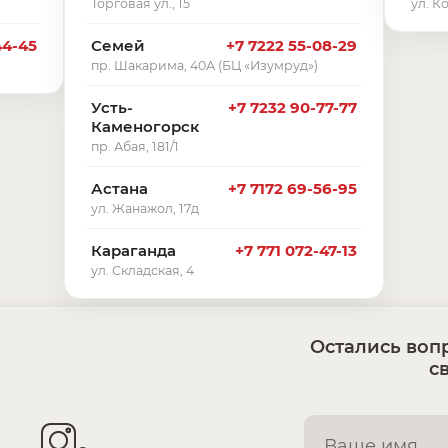
Торговая ул., 15
ул. К
44-45
Семей
+7 7222 55-08-29
пр. Шакарима, 40А (БЦ «Изумруд»)
Усть-
+7 7232 90-77-77
Каменогорск
пр. Абая, 181/1
Астана
+7 7172 69-56-95
ул. Жанажол, 17д
Караганда
+7 771 072-47-13
ул. Складская, 4
Остались вопр
с