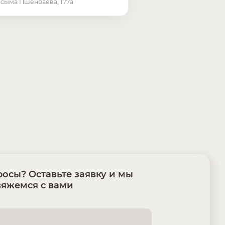
осыма Пшенбаева, 177а
осы? Оставьте заявку и мы
вяжемся с вами