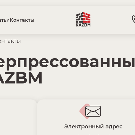
атьи
Контакты
онтакты
ерпрессованны
KAZBM
Электронный адрес