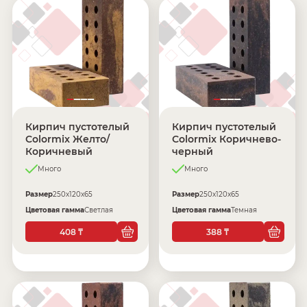
Кирпич пустотелый
Кирпич пустотелый
Colormix Желто/
Colormix Коричнево-
Коричневый
черный
Много
Много
Размер
250х120х65
Размер
250х120х65
Цветовая гамма
Светлая
Цветовая гамма
Темная
408
388
₸
₸