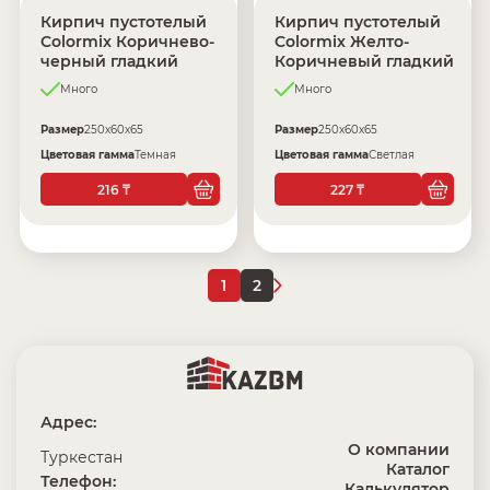
Кирпич пустотелый
Кирпич пустотелый
Colormix Коричнево-
Colormix Желто-
черный гладкий
Коричневый гладкий
Много
Много
Размер
250х60х65
Размер
250х60х65
Цветовая гамма
Темная
Цветовая гамма
Светлая
216
227
₸
₸
1
2
Адрес:
О компании
Туркестан
Каталог
Телефон:
Калькулятор