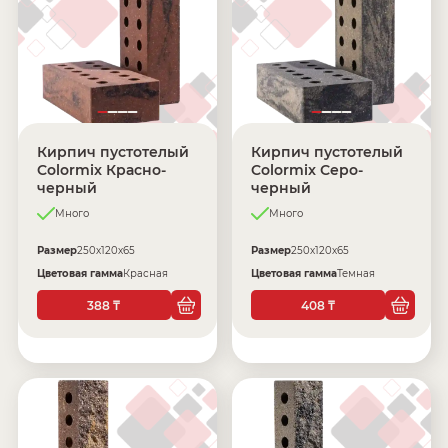
Кирпич пустотелый
Кирпич пустотелый
Colormix Красно-
Colormix Серо-
черный
черный
Много
Много
Размер
250х120х65
Размер
250х120х65
Цветовая гамма
Красная
Цветовая гамма
Темная
388
408
₸
₸