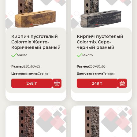
Кирпич пустотелый
Кирпич пустотелый
Colormix Желто-
Colormix Серо-
Коричневый рваный
черный рваный
Много
Много
Размер
250х60х65
Размер
250х60х65
Цветовая гамма
Светлая
Цветовая гамма
Темная
248
248
₸
₸