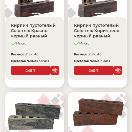
Кирпич пустотелый
Кирпич пустотелый
Colormix Красно-
Colormix Коричнево-
черный рваный
черный рваный
Много
Много
Размер
250х60х65
Размер
250х60х65
Цветовая гамма
Красная
Цветовая гамма
Темная
248
248
₸
₸