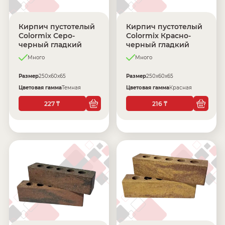
Кирпич пустотелый
Кирпич пустотелый
Colormix Серо-
Colormix Красно-
черный гладкий
черный гладкий
Много
Много
Размер
250х60х65
Размер
250х60х65
Цветовая гамма
Темная
Цветовая гамма
Красная
227
216
₸
₸