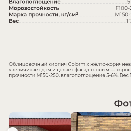
Влагопоглощение
5
Морозостойкость
F100-
Марка прочности, кг/см²
М150-
Вес
1.
Облицовочный кирпич Colormix жёлто-коричневы
увеличивает дом и делает фасад тёплым — хорош
прочности М150-250, влагопоглощение 5-6%. Вес 
Фот