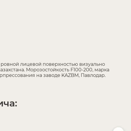
с ровной лицевой поверхностью визуально
захстана. Морозостойкость F100-200, марка
перпрессования на заводе KAZBM, Павлодар.
ича: