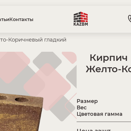
атьи
Контакты
лто-Коричневый гладкий
Кирпич 
Желто-К
Размер
Вес
Цветовая гамма
Цена за:
шт