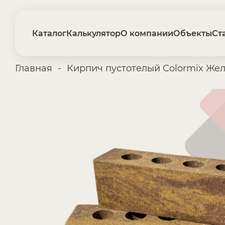
Каталог
Калькулятор
О компании
Объекты
Ст
Главная
-
Кирпич пустотелый Colormix Же