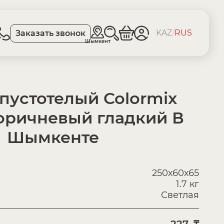
KAZ
/
RUS
Заказать звонок
Шымкент
пустотелый Colormix
оричневый гладкий В
Шымкенте
250х60х65
1.7 кг
Светлая
227