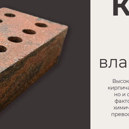
Мор
Показ
озна
цик
сре
пример
То ест
слова
только
появл