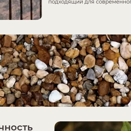
подходящий для современног
чность