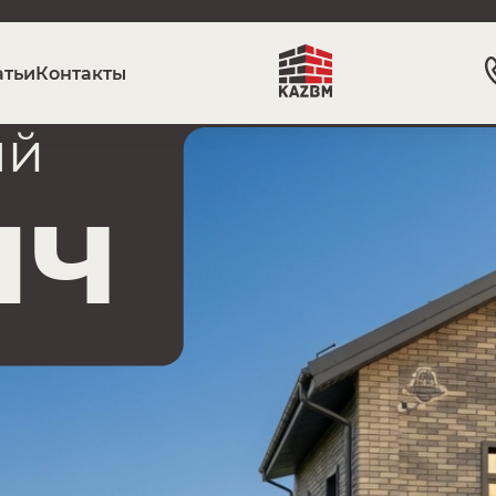
атьи
Контакты
ый
ич