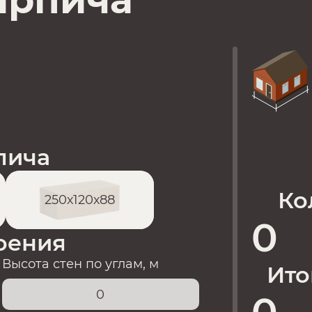
ирпича
пича
Ко
250х120х88
0
оения
Высота стен по углам, м
Ито