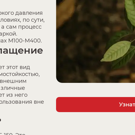
окого давления
ловиях, по сути,
 а сам процесс
аркой.
лах М100-М400.
глащение
т этот вид
мостойкостью,
к внешним
азличные
ет из него
ользования вне
Узна
ь