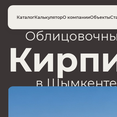
Каталог
Калькулятор
О компании
Объекты
Ст
Облицовочн
Кирп
в Шымкенте