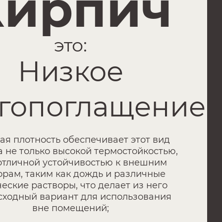
Кирпич
это:
озостойкость
атель морозостойкости – F-150. Это
чает способность выдерживать 150
лов замораживания-оттаивания. В
дней полосе России это означает
но 30 лет без признаков разрушения.
ь, такой кирпич в буквальном смысле
 будет как новый в течение 30 лет, и
 по прошествии этого времени начнут
яться первые признаки разрушения.