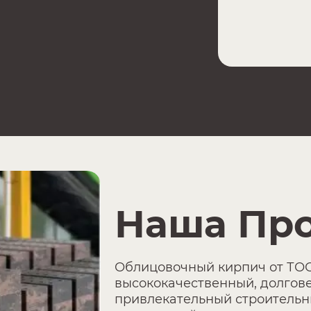
Наша Пр
Облицовочный кирпич от ТОО
высококачественный, долгов
привлекательный строительн