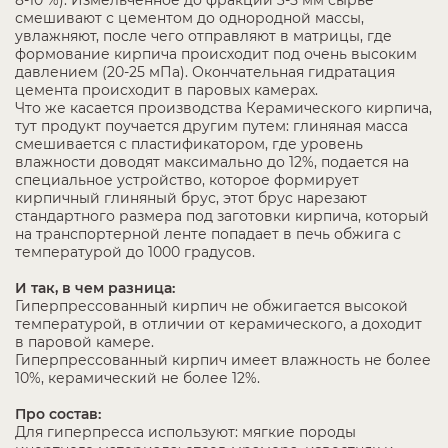
8-10 %). Измельченное до фракции 3-5 мм сырье
смешивают с цементом до однородной массы,
увлажняют, после чего отправляют в матрицы, где
формование кирпича происходит под очень высоким
давлением (20-25 мПа). Окончательная гидратация
цемента происходит в паровых камерах.
Что же касается производства Керамического кирпича,
тут продукт поучается другим путем: глиняная масса
смешивается с пластификатором, где уровень
влажности доводят максимально до 12%, подается на
специальное устройство, которое формирует
кирпичный глиняный брус, этот брус нарезают
стандартного размера под заготовки кирпича, который
на транспортерной ленте попадает в печь обжига с
температурой до 1000 градусов.
И так, в чем разница:
Гиперпрессованный кирпич не обжигается высокой
температурой, в отличии от керамического, а доходит
в паровой камере.
Гиперпрессованный кирпич имеет влажность не более
10%, керамический не более 12%.
Про состав:
Для гиперпресса используют: мягкие породы