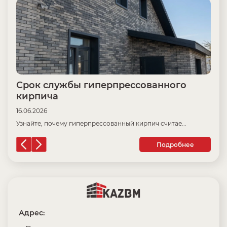
Срок службы гиперпрессованного
Ц
кирпича
16
16.06.2026
Пр
Узнайте, почему гиперпрессованный кирпич считае...
Подробнее
Адрес: