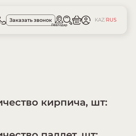
KAZ
/
RUS
Заказать звонок
Павлодар
чество кирпича, шт:
чество паллет, шт: