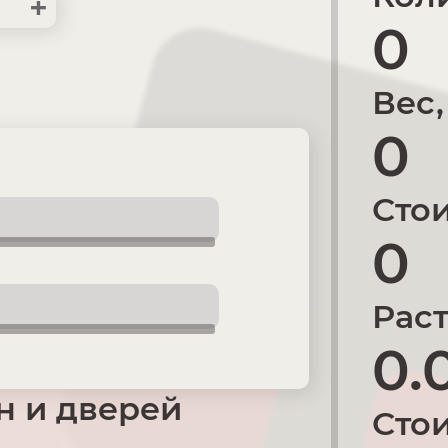
+
0
Вес,
0
Стои
0
Раст
0.
н и дверей
Стои