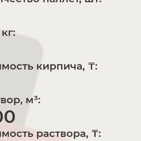
 кг:
мость кирпича, ₸:
вор, м³:
00
мость раствора, ₸: