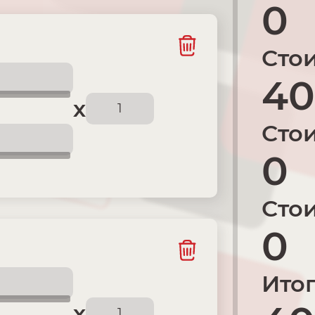
0
Стои
40
х
Стои
0
Стои
0
Итог
х