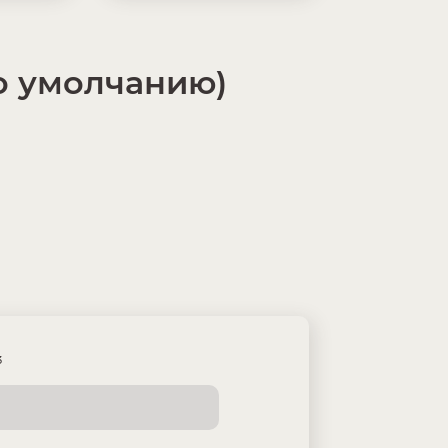
о умолчанию)
³