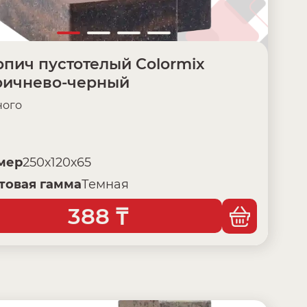
пич пустотелый Colormix
ричнево-черный
ого
мер
250х120х65
товая гамма
Темная
388
₸