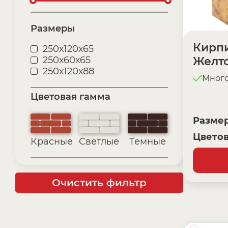
Размеры
Кирпи
250х120х65
250х60х65
Желт
250х120х88
Мног
Цветовая гамма
Разме
Цветов
Красные
Светлые
Темные
Очистить фильтр