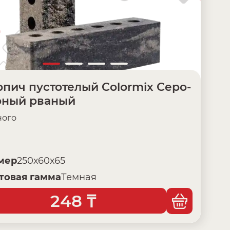
пич пустотелый Colormix Серо-
рный рваный
ого
мер
250х60х65
товая гамма
Темная
248
₸