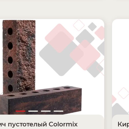
ч пустотелый Colormix
Кир