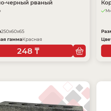
но-черный рваный
Ко
о
Мн
р
250х60х65
Раз
ая гамма
Красная
Цве
248
₸