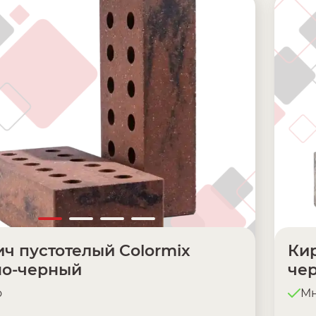
ч пустотелый Colormix
Кир
но-черный
че
о
Мн