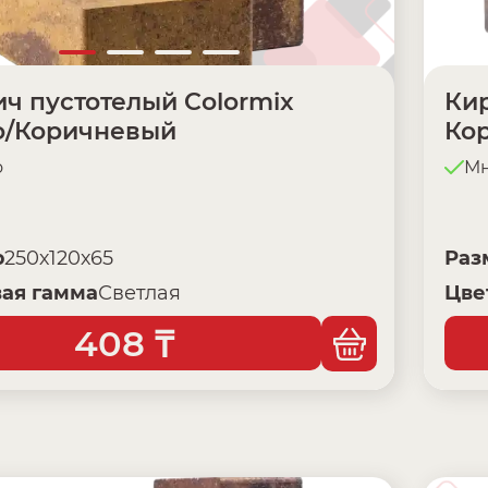
ч пустотелый Colormix
Кир
о/Коричневый
Ко
о
Мн
р
250х120х65
Раз
ая гамма
Светлая
Цве
408
₸