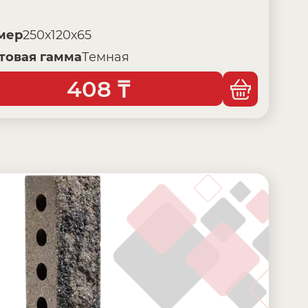
мер
250х120х65
товая гамма
Темная
408
₸