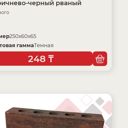
ричнево-черный рваный
ого
мер
250х60х65
товая гамма
Темная
248
₸