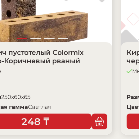
ч пустотелый Colormix
Кир
о-Коричневый рваный
че
о
Мн
р
250х60х65
Раз
ая гамма
Светлая
Цве
248
₸