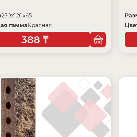
р
250х120х65
Раз
ая гамма
Красная
Цве
388
₸