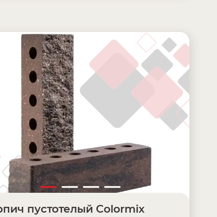
пич пустотелый Colormix