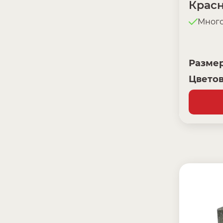
Крас
Мног
Разме
Цветов