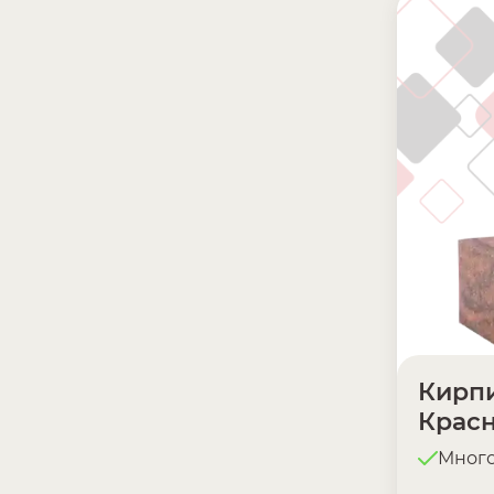
Кирпи
Крас
Мног