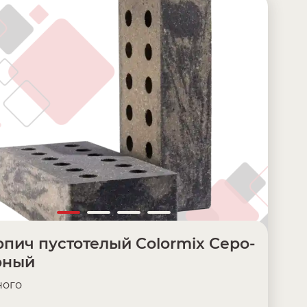
пич пустотелый Colormix Серо-
рный
ого