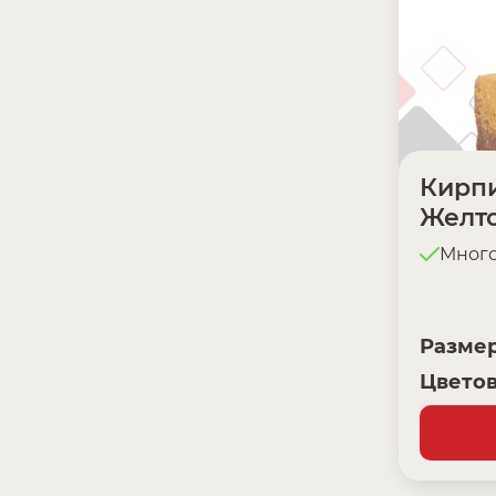
Кирпи
Желт
Мног
Разме
Цветов