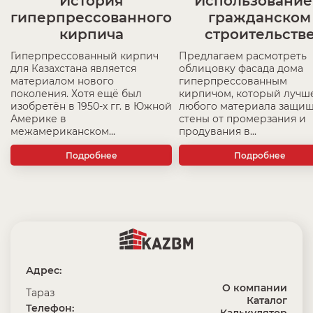
История
Использование
гиперпрессованного
гражданском
кирпича
строительств
Гиперпрессованный кирпич
Предлагаем расмотреть
для Казахстана является
облицовку фасада дома
материалом нового
гиперпрессованным
поколения. Хотя ещё был
кирпичом, который лучш
изобретён в 1950-х гг. в Южной
любого материала защищ
Америке в
стены от промерзания и
межамериканском...
продувания в...
Подробнее
Подробнее
Адрес:
О компании
Тараз
Каталог
Телефон: