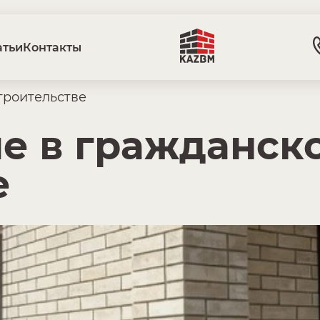
атьи
Контакты
троительстве
е в гражданск
е