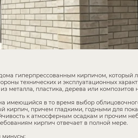
 дома гиперпрессованным кирпичом, который 
стороны технических и эксплуатационных хара
з металла, пластика, дерева или композитов н
 на имеющийся в то время выбор облицовочног
кирпич, причем гладкими, годными для показа
тойчивость к атмосферным осадкам и прочим н
ебованиям кирпич отвечает в полной мере.
и минусы: