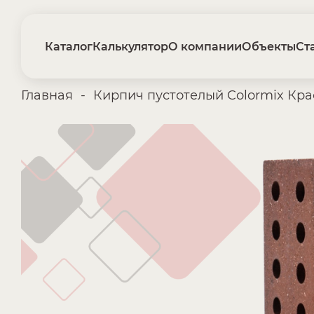
Каталог
Калькулятор
О компании
Объекты
Ст
Главная
-
Кирпич пустотелый Colormix Кр