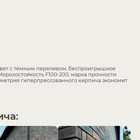
цвет с тёмным переливом, беспроигрышное
Морозостойкость F100-200, марка прочности
еометрия гиперпрессованного кирпича экономит
ича: