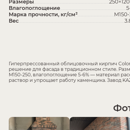
Размеры
250×120
Влагопоглощение
5
Марка прочности, кг/см²
М150-
Вес
3.
Гиперпрессованный облицовочный кирпич Color
решение для фасада в традиционном стиле. Разм
М150-250, влагопоглощение 5-6% — материал ра
раствор и упрощает работу каменщика. Завод KAZB
Фот