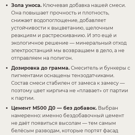
Зола уноса.
Ключевая добавка нашей смеси.
Она повышает прочность и плотность,
снижает водопоглощение, добавляет
устойчивости к выцветанию, щелочным
реакциям и растрескиванию. И это ещё и
экологичное решение — минеральный отход
электростанций мы возвращаем в дело, а не
отправляем на полигон.
Дозировка до грамма.
Смеситель и бункеры с
пигментами оснащены тензодатчиками.
Состав смеси стабилен от замеса к замесу —
поэтому цвет кирпича не «плавает» от партии
к партии.
Цемент М500 Д0 — без добавок.
Выбран
намеренно: именно бездобавочный цемент
не даёт появиться высолам — тем самым
белёсым разводам, которые портят фасад