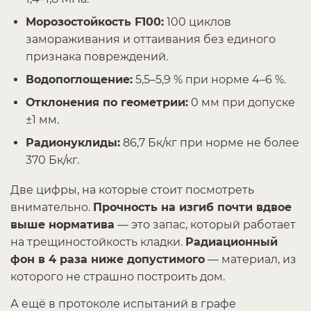
Морозостойкость F100:
100 циклов
замораживания и оттаивания без единого
признака повреждений.
Водопоглощение:
5,5–5,9 % при норме 4–6 %.
Отклонения по геометрии:
0 мм при допуске
±1 мм.
Радионуклиды:
86,7 Бк/кг при норме не более
370 Бк/кг.
Две цифры, на которые стоит посмотреть
внимательно.
Прочность на изгиб почти вдвое
выше норматива
— это запас, который работает
на трещиностойкость кладки.
Радиационный
фон в 4 раза ниже допустимого
— материал, из
которого не страшно построить дом.
А ещё в протоколе испытаний в графе