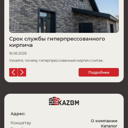
Срок службы гиперпрессованного
Ц
кирпича
16
16.06.2026
Пр
Узнайте, почему гиперпрессованный кирпич считае...
Подробнее
Адрес:
О компании
Кокшетау
Каталог