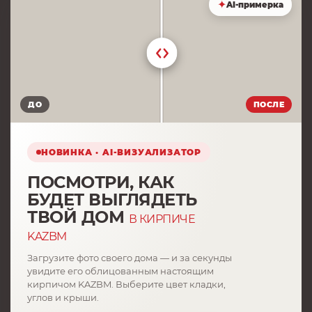
✦
AI-примерка
ДО
ПОСЛЕ
НОВИНКА · AI-ВИЗУАЛИЗАТОР
ПОСМОТРИ, КАК
БУДЕТ ВЫГЛЯДЕТЬ
ТВОЙ ДОМ
В КИРПИЧЕ
KAZBM
Загрузите фото своего дома — и за секунды
увидите его облицованным настоящим
кирпичом KAZBM. Выберите цвет кладки,
углов и крыши.