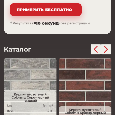
ПРИМЕРИТЬ БЕСПЛАТНО
→
⚡
≈10 секунд
Результат за
· без регистрации
Каталог
Кирпич пустотелый
Colormix Серо-черный
гладкий
Цвет:
Темный
Кирпич пустотелый
Вес:
1.7 кг
Colormix Красно-черный