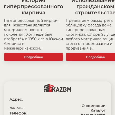
История
Использование
гиперпрессованного
гражданском
кирпича
строительств
Гиперпрессованный кирпич
Предлагаем расмотреть
для Казахстана является
облицовку фасада дома
материалом нового
гиперпрессованным
поколения. Хотя ещё был
кирпичом, который лучш
изобретён в 1950-х гг. в Южной
любого материала защищ
Америке в
стены от промерзания и
межамериканском...
продувания в...
Подробнее
Подробнее
Адрес:
О компании
Балхаш
Каталог
Телефон: