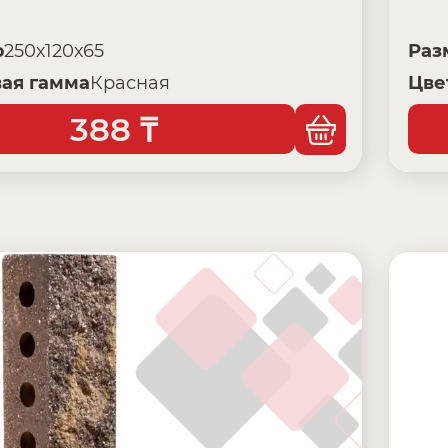
р
250х120х65
Раз
ая гамма
Красная
Цве
388
₸