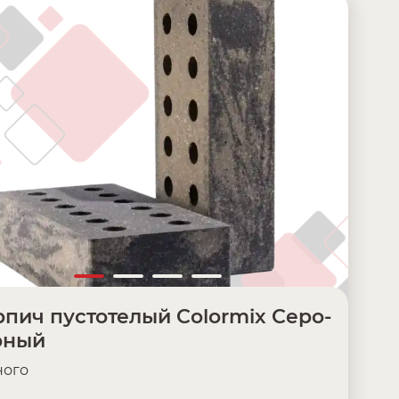
пич пустотелый Colormix Серо-
рный
ого