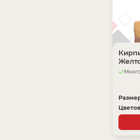
Кирпи
Желт
Мног
Разме
Цветов