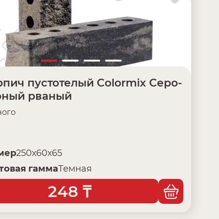
пич пустотелый Colormix Серо-
рный рваный
ого
мер
250х60х65
товая гамма
Темная
248
₸