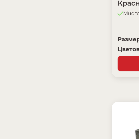
Крас
Мног
Разме
Цветов