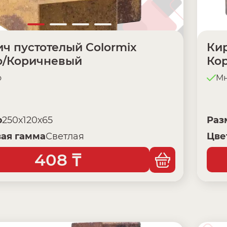
ч пустотелый Colormix
Кир
о/Коричневый
Ко
о
Мн
р
250х120х65
Раз
ая гамма
Светлая
Цве
408
₸