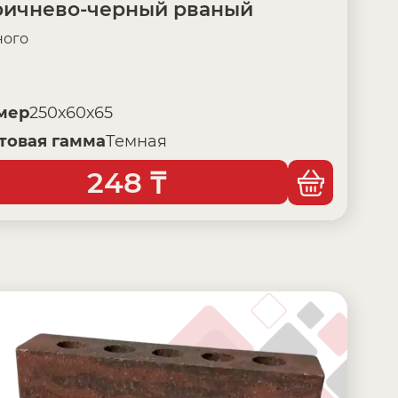
ричнево-черный рваный
ого
мер
250х60х65
товая гамма
Темная
248
₸