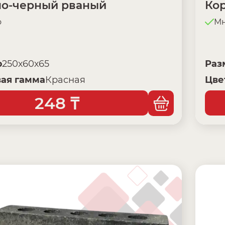
но-черный рваный
Ко
о
Мн
р
250х60х65
Раз
ая гамма
Красная
Цве
248
₸