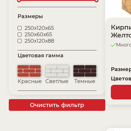
Размеры
Кирпи
250х120х65
250х60х65
Желт
250х120х88
Мног
Цветовая гамма
Разме
Цветов
Красные
Светлые
Темные
Очистить фильтр