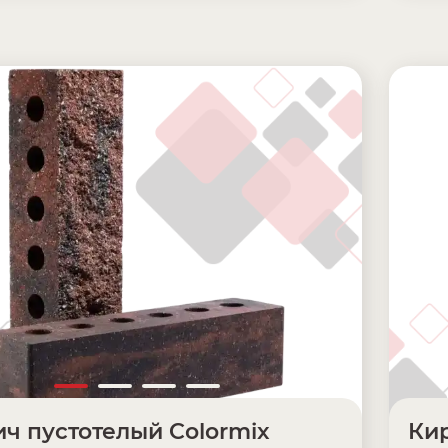
ч пустотелый Colormix
Кир