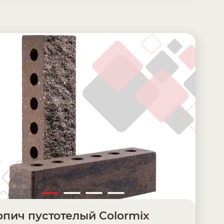
пич пустотелый Colormix