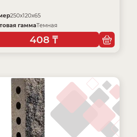
мер
250х120х65
товая гамма
Темная
408
₸