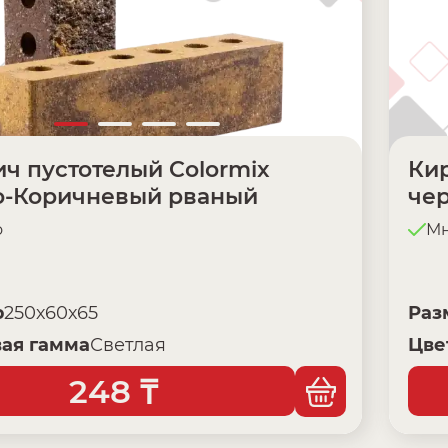
ч пустотелый Colormix
Кир
о-Коричневый рваный
че
о
Мн
р
250х60х65
Раз
ая гамма
Светлая
Цве
248
₸