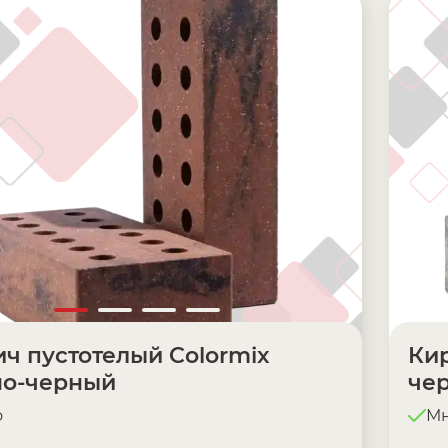
ч пустотелый Colormix
Кир
но-черный
че
о
Мн