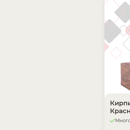
Кирпи
Крас
Мног