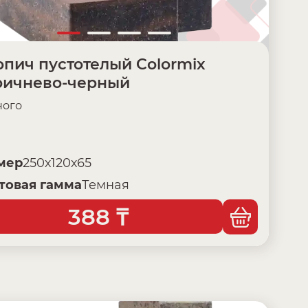
пич пустотелый Colormix
ричнево-черный
ого
мер
250х120х65
товая гамма
Темная
388
₸