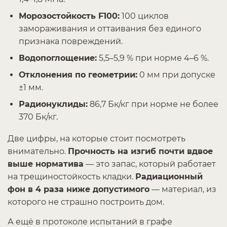
Морозостойкость F100:
100 циклов
замораживания и оттаивания без единого
признака повреждений.
Водопоглощение:
5,5–5,9 % при норме 4–6 %.
Отклонения по геометрии:
0 мм при допуске
±1 мм.
Радионуклиды:
86,7 Бк/кг при норме не более
370 Бк/кг.
Две цифры, на которые стоит посмотреть
внимательно.
Прочность на изгиб почти вдвое
выше норматива
— это запас, который работает
на трещиностойкость кладки.
Радиационный
фон в 4 раза ниже допустимого
— материал, из
которого не страшно построить дом.
А ещё в протоколе испытаний в графе