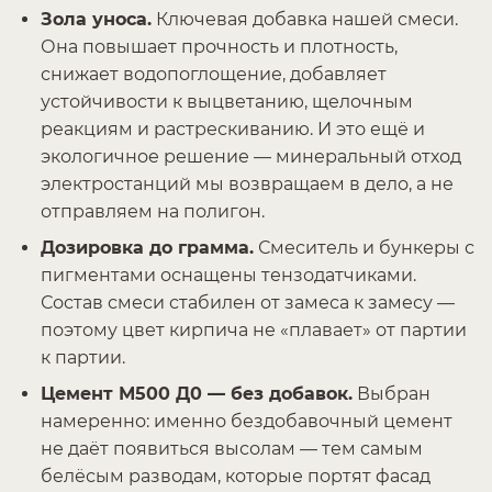
Зола уноса.
Ключевая добавка нашей смеси.
Она повышает прочность и плотность,
снижает водопоглощение, добавляет
устойчивости к выцветанию, щелочным
реакциям и растрескиванию. И это ещё и
экологичное решение — минеральный отход
электростанций мы возвращаем в дело, а не
отправляем на полигон.
Дозировка до грамма.
Смеситель и бункеры с
пигментами оснащены тензодатчиками.
Состав смеси стабилен от замеса к замесу —
поэтому цвет кирпича не «плавает» от партии
к партии.
Цемент М500 Д0 — без добавок.
Выбран
намеренно: именно бездобавочный цемент
не даёт появиться высолам — тем самым
белёсым разводам, которые портят фасад